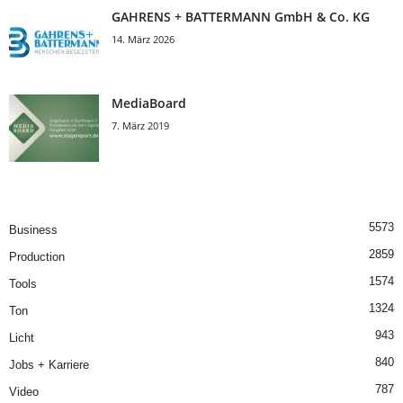
GAHRENS + BATTERMANN GmbH & Co. KG
14. März 2026
MediaBoard
7. März 2019
5573
Business
2859
Production
1574
Tools
1324
Ton
943
Licht
840
Jobs + Karriere
787
Video