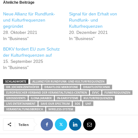
Ähnliche Beiträge
Neue Allianz für Rundfunk-
Signal für den Erhalt von
und Kulturfrequenzen
Rundfunk- und
gegründet
Kulturfrequenzen
28. Oktober 2021
20. Dezember 2021
In "Business"
In "Business"
BDKV fordert EU zum Schutz
der Kulturfrequenzen auf
15. September 2025
In "Business"
SCHLAGWORTE
ALLIANZ FÜR RUNDFUNK- UND KULTURFREQUENZEN
DR. JOCHEN ZENTHÖFER
DRAHTLOSE MIKROFONE
DRAHTLOSTECHNIK
EUROPÄISCHER VERBAND DER VERANSTALTUNGS-CENTREN
EVVC
FUNKFREQUENZEN
GROSSEVENTS
ILONA JARABEK
IN-EARSYSTEME
KULTURFREQUENZEN
LIVE ENTERTAINMENT
SAVE OUR SPECTRUM
SOS
UHF
VERANSTALTUNGSBEREICH
WIRELESS-SYSTEM
Teilen