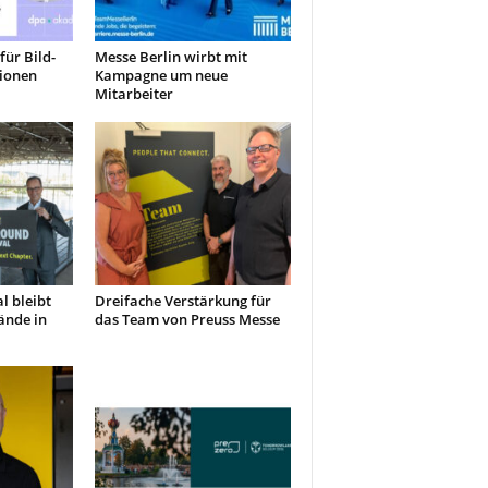
für Bild-
Messe Berlin wirbt mit
ionen
Kampagne um neue
Mitarbeiter
l bleibt
Dreifache Verstärkung für
ände in
das Team von Preuss Messe