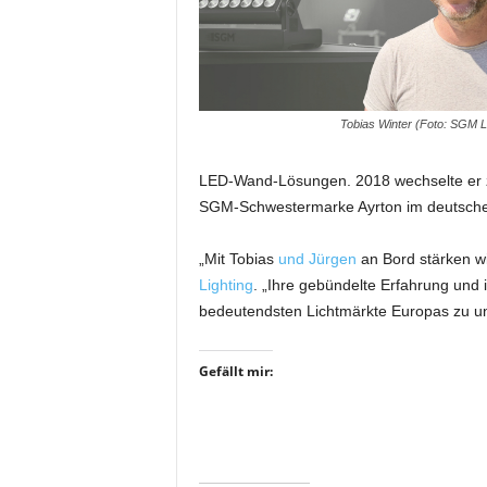
i
f
t
f
ü
Tobias Winter (Foto: SGM Li
r
B
ü
LED-Wand-Lösungen. 2018 wechselte er zu N
h
SGM-Schwestermarke Ayrton im deutsche
n
e
„Mit Tobias
und Jürgen
an Bord stärken wi
n
Lighting
. „Ihre gebündelte Erfahrung und 
-
bedeutendsten Lichtmärkte Europas zu un
u
n
d
Gefällt mir:
S
h
o
w
p