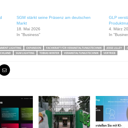
nd
SGM stärkt seine Präsenz am deutschen
GLP verstä
Markt
Produktm
18. Mai 2026
4. März 2
In "Business"
In "Busine
NMENT LIGHTING
EXPANSION
FACHKRAFT FÜR VERANSTALTUNGSTECHNIK
JESSE LILLEY
SCHLAND
SGM LIGHTING
TOBIAS WINTER
VERANSTALTUNGSTECHNIK
VERTRIEB