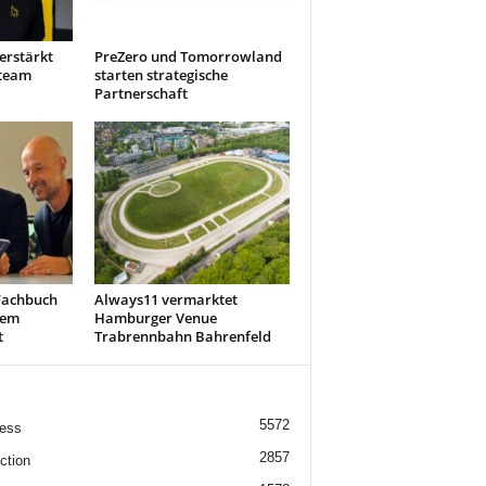
erstärkt
PreZero und Tomorrowland
steam
starten strategische
Partnerschaft
Fachbuch
Always11 vermarktet
nem
Hamburger Venue
t
Trabrennbahn Bahrenfeld
5572
ess
2857
ction