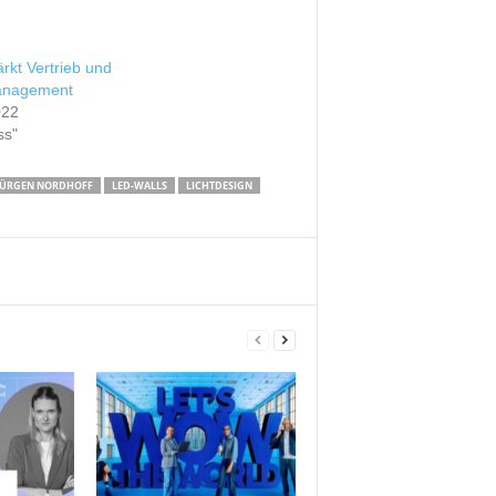
rkt Vertrieb und
anagement
022
ss"
JÜRGEN NORDHOFF
LED-WALLS
LICHTDESIGN