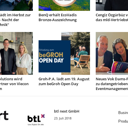
lädt im Herbst zur
BenQ erhält EcoVadis
Cengiz Özgürbüz v
– Nacht der
Bronze-Auszeichnung
das mld-Vertrieb
hnik“
lutions wird
Groh-P.A. lädt am 19. August
Neues Vok Dams-
rtner von Viecon
zum beGroh Open Day
zu datengetriebe
n
Eventmanagemen
btl next GmbH
Busin
23. Juli 2018
Produ