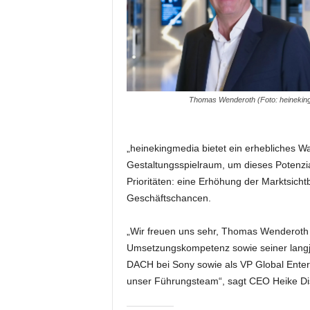
i
f
t
f
ü
r
B
Thomas Wenderoth (Foto: heinekin
ü
h
n
„heinekingmedia bietet ein erhebliches W
e
Gestaltungsspielraum, um dieses Potenzia
n
Prioritäten: eine Erhöhung der Marktsicht
-
Geschäftschancen.
u
n
d
„Wir freuen uns sehr, Thomas Wenderot
S
Umsetzungskompetenz sowie seiner langjäh
h
DACH bei Sony sowie als VP Global Enterp
o
unser Führungsteam“, sagt CEO Heike Di
w
p