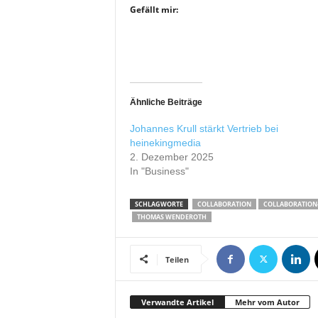
r
Gefällt mir:
o
d
u
k
t
i
Ähnliche Beiträge
o
n
Johannes Krull stärkt Vertrieb bei
e
heinekingmedia
2. Dezember 2025
n
In "Business"
SCHLAGWORTE
COLLABORATION
COLLABORATION
THOMAS WENDEROTH
Teilen
Verwandte Artikel
Mehr vom Autor