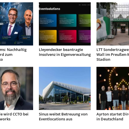
ms: Nachhaltig
Lleyendecker beantragte
LTT Sondertragwer
rd zum
Insolvenz in Eigenverwaltung
Wall im Preußen-
ko
Stadion
le wird CCTO bei
Sinus weitet Betreuung von
Ayrton startet Dir
tworks
Eventlocations aus
in Deutschland