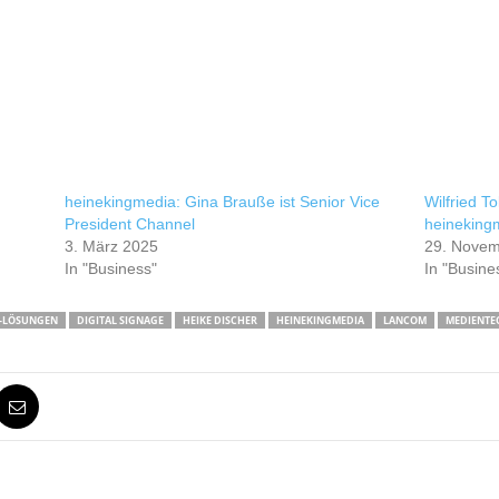
heinekingmedia: Gina Brauße ist Senior Vice
Wilfried To
President Channel
heineking
3. März 2025
29. Novem
In "Business"
In "Busine
-LÖSUNGEN
DIGITAL SIGNAGE
HEIKE DISCHER
HEINEKINGMEDIA
LANCOM
MEDIENTE