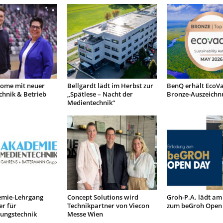
ome mit neuer
Bellgardt lädt im Herbst zur
BenQ erhält EcoVa
chnik & Betrieb
„Spätlese – Nacht der
Bronze-Auszeichn
Medientechnik“
mie-Lehrgang
Concept Solutions wird
Groh-P.A. lädt am
r für
Technikpartner von Viecon
zum beGroh Open
tungstechnik
Messe Wien