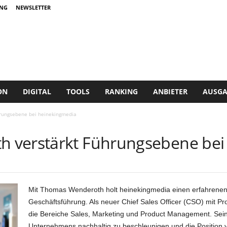
NG
NEWSLETTER
ON
DIGITAL
TOOLS
RANKING
ANBIETER
AUSGA
rungsebene bei heinekingmedia
 verstärkt Führungsebene bei
Mit Thomas Wenderoth holt heinekingmedia einen erfahrenen V
Geschäftsführung. Als neuer Chief Sales Officer (CSO) mit Pr
die Bereiche Sales, Marketing und Product Management. Sein
Unternehmens nachhaltig zu beschleunigen und die Position 