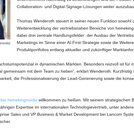
Collaboration- und Digital-Signage-Lösungen weiter auszuba
Thomas Wenderoth steuert in seiner neuen Funktion sowohl di
Weiterentwicklung der vertriebsnahen Bereiche von heineking
dabei drei zentrale Handlungsfelder: der Ausbau der Vertriebs
Marketings im Sinne einer AI-First-Strategie sowie die Weite
gmedia)
Produktportfolios entlang aktueller und zukünftiger Marktanfo
achstumspotenzial in dynamischen Märkten. Besonders reizvoll ist für
l gemeinsam mit dem Team zu heben“, erklärt Wenderoth. Kurzfristig se
barkeit, die Professionalisierung der Lead-Generierung sowie die konse
h
bei heinekingmedia
willkommen zu heißen. Mit seinem strategischen B
rigen Expertise im internationalen Technologievertrieb, unter ander
rise Sales und VP Business & Market Development bei Lancom Systems,
scher.