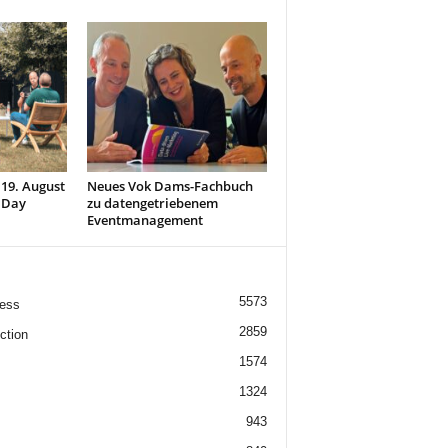
 19. August
Neues Vok Dams-Fachbuch
 Day
zu datengetriebenem
Eventmanagement
5573
ess
2859
ction
1574
1324
943