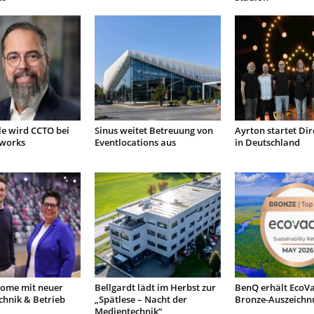
le wird CCTO bei
Sinus weitet Betreuung von
Ayrton startet Dir
tworks
Eventlocations aus
in Deutschland
ome mit neuer
Bellgardt lädt im Herbst zur
BenQ erhält EcoVa
chnik & Betrieb
„Spätlese – Nacht der
Bronze-Auszeichn
Medientechnik“