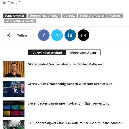
In "Tools"
SCHLAGWORTE
AUDIOKABEL DACHAU
CORDIAL
FRANÇOIS ROUSIES
NEUTRIK
WOLFGANG SCHWARZ
Teilen
Verwandte Artikel
Mehr vom Autor
GLP erweitert Vertriebsteam mit Michel Malbranc
Green Claims: Nachhaltig werben wird zum Rechtsrisiko
Lleyendecker beantragte Insolvenz in Eigenverwaltung
LTT Sondertragwerk für LED-Wall im Preußen-Münster Stadion