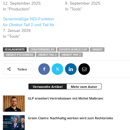
12. September 2025
9. September 2025
In "Production"
In "Tools"
Serienmäßige NDI-Funktion
für Obsbot Tail 2 und Tail Air
7. Januar 2026
In "Tools"
SCHLAGWORTE
CREATORNEWS.DE
ESPORTS WORLD CUP
OBSBOT
OBSBOT PTZ-KAMERA
OBSBOT TAIL 2
OBSBOT TINY 2
Teilen
Verwandte Artikel
Mehr vom Autor
GLP erweitert Vertriebsteam mit Michel Malbranc
Green Claims: Nachhaltig werben wird zum Rechtsrisiko