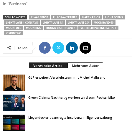
In "Business"
SCHLAGWORTE
CLAAS ERNST
EUROPA-VERTRIEB
HARRY PRIOR
LIGHT FORMS
LIGHTPLANE 1 CONCAVE
LIGHTPLANE 1S
LIGHTPLANE 2.5
MOONBAND 60
MOONFULL
MOONRING
ROUND LIGHTPLANE 1
VERTRIEBSPARTNERSCHAFT
VISIONTWO
Teilen
Verwandte Artikel
Mehr vom Autor
GLP erweitert Vertriebsteam mit Michel Malbranc
Green Claims: Nachhaltig werben wird zum Rechtsrisiko
Lleyendecker beantragte Insolvenz in Eigenverwaltung