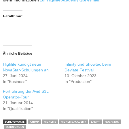
Mehr Informationen
zur Highlite Academy gibt es hier
.
Gefällt mir:
Ähnliche Beiträge
Highlite kündigt neue
Infinity und Showtec beim
NovaStar-Schulungen an
Deviate Festival
27. Juni 2024
10. Oktober 2023
In "Business"
In "Production"
Fortführung der Avid S3L
Operator-Tour
21. Januar 2014
In "Qualifikation"
SCHLAGWORTE
CHIMP
HIGHLITE
HIGHLITE ACADEMY
LAMPY
NOVASTAR
SCHULUNGEN