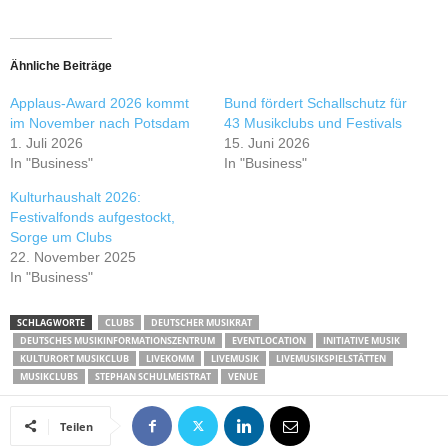
Ähnliche Beiträge
Applaus-Award 2026 kommt
Bund fördert Schallschutz für
im November nach Potsdam
43 Musikclubs und Festivals
1. Juli 2026
15. Juni 2026
In "Business"
In "Business"
Kulturhaushalt 2026:
Festivalfonds aufgestockt,
Sorge um Clubs
22. November 2025
In "Business"
SCHLAGWORTE
CLUBS
DEUTSCHER MUSIKRAT
DEUTSCHES MUSIKINFORMATIONSZENTRUM
EVENTLOCATION
INITIATIVE MUSIK
KULTURORT MUSIKCLUB
LIVEKOMM
LIVEMUSIK
LIVEMUSIKSPIELSTÄTTEN
MUSIKCLUBS
STEPHAN SCHULMEISTRAT
VENUE
Teilen