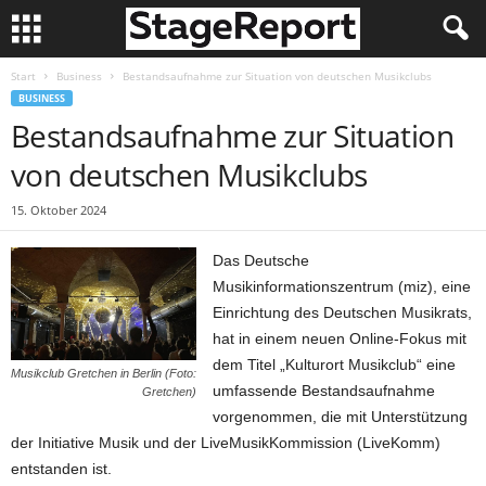
Start
Business
Bestandsaufnahme zur Situation von deutschen Musikclubs
BUSINESS
Bestandsaufnahme zur Situation
von deutschen Musikclubs
15. Oktober 2024
Das Deutsche
Musikinformationszentrum (miz), eine
Einrichtung des Deutschen Musikrats,
hat in einem neuen Online-Fokus mit
dem Titel „Kulturort Musikclub“ eine
Musikclub Gretchen in Berlin (Foto:
umfassende Bestandsaufnahme
Gretchen)
vorgenommen, die mit Unterstützung
der Initiative Musik und der LiveMusikKommission (LiveKomm)
entstanden ist.