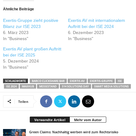
Ähnliche Beiträge
Exertis-Gruppe zieht positive
Exertis AV mit internationalem
Bilanz zur ISE 2023
Auftritt bei der ISE 2024
6. März 2023
6. Dezember 2023
In "Business"
In "Business"
Exertis AV plant großen Auftritt
bei der ISE 2025
5. Dezember 2024
In "Business"
SCHLAGWORTE
BARCO CLICKSHARE BAR
EXERTIS AV
EXERTIS-GRUPPE
ISE
ISE 2024
MAXHUB
MESSESTAND
S14 SOLUTIONS DAY
SMART MEDIA SOLUTIONS
Teilen
Verwandte Artikel
Mehr vom Autor
Green Claims: Nachhaltig werben wird zum Rechtsrisiko