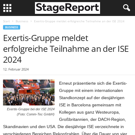
Start
Business
Exertis-Gruppe meldet erfolgreiche Teilnahme an der ISE 2024
BUSINESS
Exertis-Gruppe meldet
erfolgreiche Teilnahme an der ISE
2024
12. Februar 2024
Erneut präsentierte sich die Exertis-
Gruppe mit einem internationalen
Standkonzept auf der diesjährigen
ISE in Barcelona gemeinsam mit
Exertis-Gruppe bei der ISE 2024
Kollegen aus ganz Westeuropa,
(Foto: Comm-Tec GmbH)
Großbritannien, der DACH-Region,
Skandinavien und den USA. Die diesjährige ISE verzeichnete in
verschiedenen Bereichen Rekordzahlen. Über die Dauer von vier