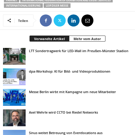
FAIRNET
INTERNATIONAL FEDERATION OF EXHIBITION AND EVENT SERVICES
INTERNATIONALISIERUNG
LEIPZIGER MESSE
Teilen
Verwandte Artikel
Mehr vom Autor
LTT Sondertragwerk für LED-Wall im Preußen-Münster Stadion
dpa-Workshop: KI für Bild- und Videoproduktionen
Messe Berlin wirbt mit Kampagne um neue Mitarbeiter
Axel Wehrle wird CCTO bei Riedel Networks
Sinus weitet Betreuung von Eventlocations aus