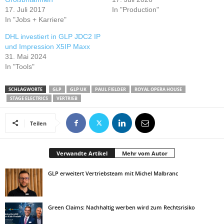
17. Juli 2017
In "Production"
In "Jobs + Karriere"
DHL investiert in GLP JDC2 IP
und Impression X5IP Maxx
31. Mai 2024
In "Tools"
SCHLAGWORTE
GLP
GLP UK
PAUL FIELDER
ROYAL OPERA HOUSE
STAGE ELECTRICS
VERTRIEB
Teilen
Verwandte Artikel
Mehr vom Autor
GLP erweitert Vertriebsteam mit Michel Malbranc
Green Claims: Nachhaltig werben wird zum Rechtsrisiko