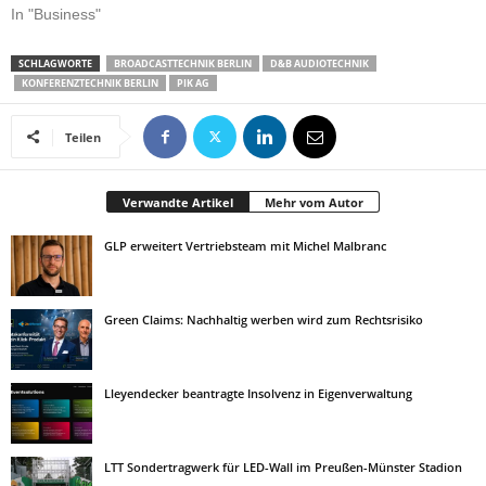
In "Business"
SCHLAGWORTE
BROADCASTTECHNIK BERLIN
D&B AUDIOTECHNIK
KONFERENZTECHNIK BERLIN
PIK AG
Teilen
Verwandte Artikel
Mehr vom Autor
GLP erweitert Vertriebsteam mit Michel Malbranc
Green Claims: Nachhaltig werben wird zum Rechtsrisiko
Lleyendecker beantragte Insolvenz in Eigenverwaltung
LTT Sondertragwerk für LED-Wall im Preußen-Münster Stadion