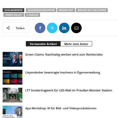
SCHLAGWORTE
ALEXANDER BOGATKIN
BROADCAST
BROADCAST SOLUTIONS
GRASS VALLEY
Ü-WAGEN
Teilen
Verwandte Artikel
Mehr vom Autor
Green Claims: Nachhaltig werben wird zum Rechtsrisiko
Lleyendecker beantragte Insolvenz in Eigenverwaltung
LTT Sondertragwerk für LED-Wall im Preußen-Münster Stadion
dpa-Workshop: KI für Bild- und Videoproduktionen