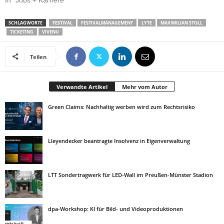
In "Jobs + Karriere"
SCHLAGWORTE
FESTIVAL
FESTIVALMANAGEMENT
LYTE
MAXIMILIAN STOLL
TICKETING
VIVENU
Teilen
Verwandte Artikel
Mehr vom Autor
Green Claims: Nachhaltig werben wird zum Rechtsrisiko
Lleyendecker beantragte Insolvenz in Eigenverwaltung
LTT Sondertragwerk für LED-Wall im Preußen-Münster Stadion
dpa-Workshop: KI für Bild- und Videoproduktionen