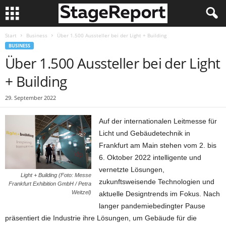
Start
Business
Über 1.500 Aussteller bei der Light + Building
BUSINESS
Über 1.500 Aussteller bei der Light
+ Building
29. September 2022
Auf der internationalen Leitmesse für
Licht und Gebäudetechnik in
Frankfurt am Main stehen vom 2. bis
6. Oktober 2022 intelligente und
vernetzte Lösungen,
Light + Building (Foto: Messe
zukunftsweisende Technologien und
Frankfurt Exhibition GmbH / Petra
Weitzel)
aktuelle Designtrends im Fokus. Nach
langer pandemiebedingter Pause
präsentiert die Industrie ihre Lösungen, um Gebäude für die