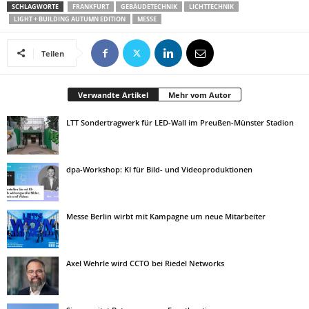
SCHLAGWORTE
FRANKFURT
GEBÄUDETECHNIK
LICHTTECHNIK
LIGHT + BUILDING AUTUMN EDITION
MESSE
Teilen
Verwandte Artikel
Mehr vom Autor
LTT Sondertragwerk für LED-Wall im Preußen-Münster Stadion
dpa-Workshop: KI für Bild- und Videoproduktionen
Messe Berlin wirbt mit Kampagne um neue Mitarbeiter
Axel Wehrle wird CCTO bei Riedel Networks