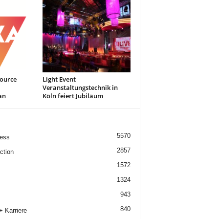
source
Light Event
Veranstaltungstechnik in
an
Köln feiert Jubiläum
5570
ess
2857
ction
1572
1324
943
840
+ Karriere