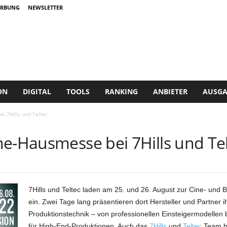
RBUNG
NEWSLETTER
ON
DIGITAL
TOOLS
RANKING
ANBIETER
AUSGA
i 7Hills und Teltec
ne-Hausmesse bei 7Hills und Te
7Hills und Teltec laden am 25. und 26. August zur Cine- und
ein. Zwei Tage lang präsentieren dort Hersteller und Partner i
Produktionstechnik – von professionellen Einsteigermodelle
für High-End-Produktionen. Auch das
7Hills
und
Teltec
Team br