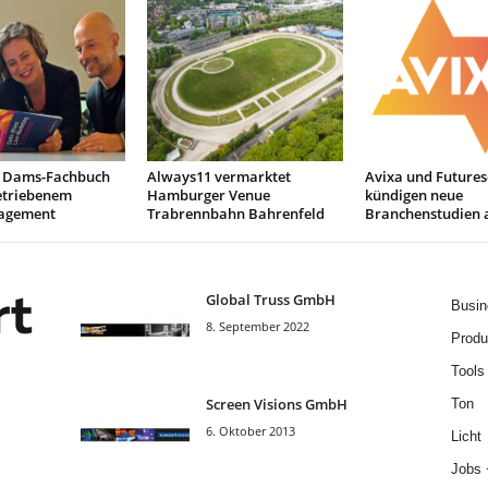
 Dams-Fachbuch
Always11 vermarktet
Avixa und Future
etriebenem
Hamburger Venue
kündigen neue
agement
Trabrennbahn Bahrenfeld
Branchenstudien 
Global Truss GmbH
Busin
8. September 2022
Produ
Tools
Screen Visions GmbH
Ton
6. Oktober 2013
Licht
Jobs 