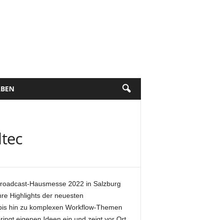
BEN
ltec
 Broadcast-Hausmesse 2022 in Salzburg
hre Highlights der neuesten
n bis hin zu komplexen Workflow-Themen
ingt eigenen Ideen ein und zeigt vor Ort