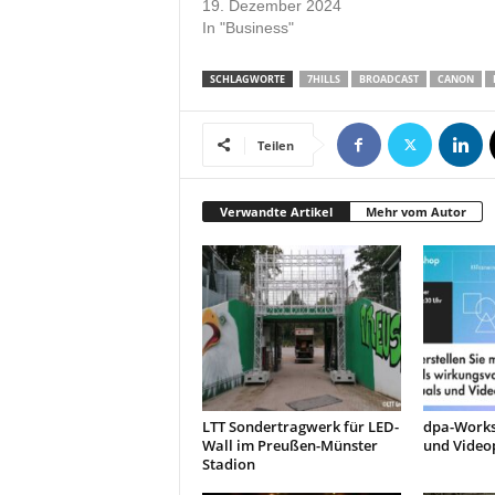
19. Dezember 2024
r
In "Business"
o
d
SCHLAGWORTE
7HILLS
BROADCAST
CANON
u
k
t
Teilen
i
o
n
Verwandte Artikel
Mehr vom Autor
e
n
LTT Sondertragwerk für LED-
dpa-Worksh
Wall im Preußen-Münster
und Video
Stadion