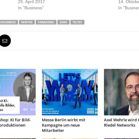
25. April 2017
14. Oktob
In "Business"
In "Busine
HAUSMESSE
NEWTEK
PANASONIC
SONY
TELTEC
op: KI für Bild-
Messe Berlin wirbt mit
Axel Wehrle wird 
produktionen
Kampagne um neue
Riedel Networks
Mitarbeiter