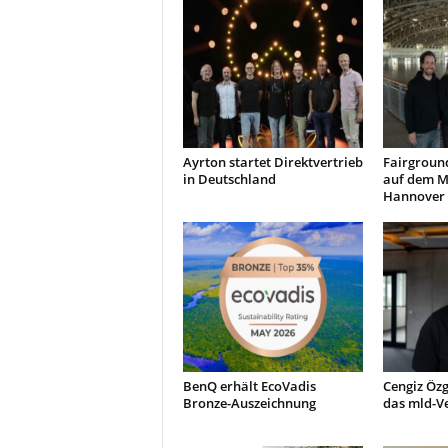
Ayrton startet Direktvertrieb
Fairground
in Deutschland
auf dem M
Hannover
BenQ erhält EcoVadis
Cengiz Özg
Bronze-Auszeichnung
das mld-V