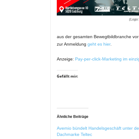
i
f
t
(Logo:
f
ü
aus der gesamten Bewegtbildbranche vor 
r
zur Anmeldung
geht es hier
.
B
ü
h
Anzeige:
Pay-per-click-Marketing im einz
n
e
Gefällt mir:
n
-
u
n
d
S
h
Ähnliche Beiträge
o
Avemio bündelt Handelsgeschäft unter de
w
Dachmarke Teltec
p