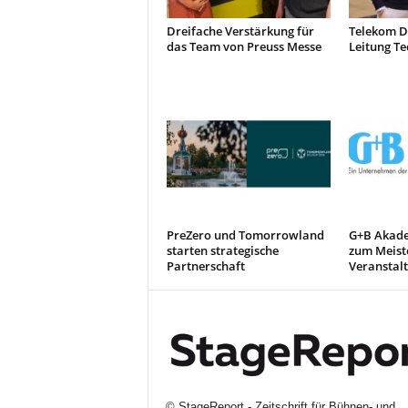
Dreifache Verstärkung für
Telekom D
das Team von Preuss Messe
Leitung Te
PreZero und Tomorrowland
G+B Akade
starten strategische
zum Meiste
Partnerschaft
Veranstal
©
StageReport - Zeitschrift für Bühnen- und