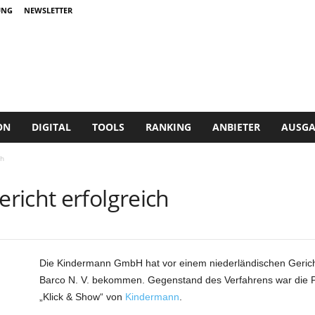
UNG
NEWSLETTER
ON
DIGITAL
TOOLS
RANKING
ANBIETER
AUSGA
ch
richt erfolgreich
Die Kindermann GmbH hat vor einem niederländischen Gericht
Barco N. V. bekommen. Gegenstand des Verfahrens war die P
„Klick & Show“ von
Kindermann
.