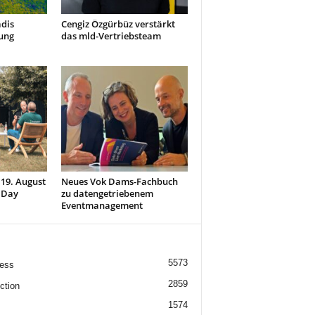
dis
Cengiz Özgürbüz verstärkt
ung
das mld-Vertriebsteam
 19. August
Neues Vok Dams-Fachbuch
 Day
zu datengetriebenem
Eventmanagement
5573
ess
2859
ction
1574