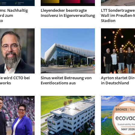
ms: Nachhaltig
Lleyendecker beantragte
LTT Sondertragwer
rd zum
Insolvenz in Eigenverwaltung
Wall im Preußen-
ko
Stadion
le wird CCTO bei
Sinus weitet Betreuung von
Ayrton startet Dir
tworks
Eventlocations aus
in Deutschland