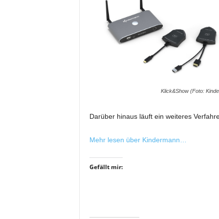
i
f
t
f
ü
r
B
ü
h
Klick&Show (Foto: Kind
n
e
Darüber hinaus läuft ein weiteres Verfahre
n
-
Mehr lesen über Kindermann…
u
n
d
Gefällt mir:
S
h
o
w
p