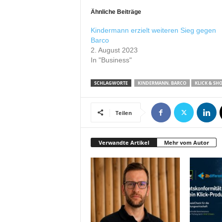
r
Ähnliche Beiträge
o
d
Kindermann erzielt weiteren Sieg gegen
u
Barco
k
2. August 2023
t
In "Business"
i
o
SCHLAGWORTE
KINDERMANN. BARCO
KLICK & SH
n
e
n
Teilen
Verwandte Artikel
Mehr vom Autor