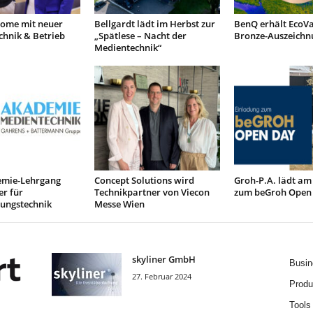
ome mit neuer
Bellgardt lädt im Herbst zur
BenQ erhält EcoVa
chnik & Betrieb
„Spätlese – Nacht der
Bronze-Auszeichn
Medientechnik“
mie-Lehrgang
Concept Solutions wird
Groh-P.A. lädt am
r für
Technikpartner von Viecon
zum beGroh Open
tungstechnik
Messe Wien
skyliner GmbH
Busin
27. Februar 2024
Produ
Tools