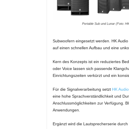
i
f
t
f
Portable Sub und Lunar (Foto: HK
ü
r
Subwoofern eingesetzt werden. HK Audio r
B
ü
auf einen schnellen Aufbau und eine unko
h
n
Kern des Konzepts ist ein reduziertes Be
e
oder Voice lassen sich passende Klangch
n
Einrichtungszeiten verkürzt und ein kons
-
u
Für die Signalverarbeitung setzt
HK Audio
n
d
eine hohe Sprachverständlichkeit und Du
S
Anschlussmöglichkeiten zur Verfügung. Bl
h
Anwendungen.
o
w
Ergänzt wird die Lautsprecherserie durch
p