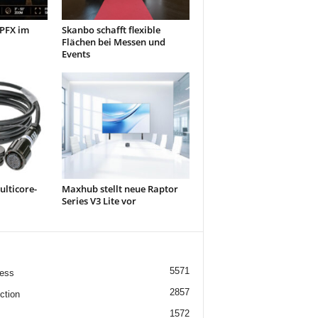
 PFX im
Skanbo schafft flexible
Flächen bei Messen und
Events
ulticore-
Maxhub stellt neue Raptor
Series V3 Lite vor
5571
ess
2857
ction
1572