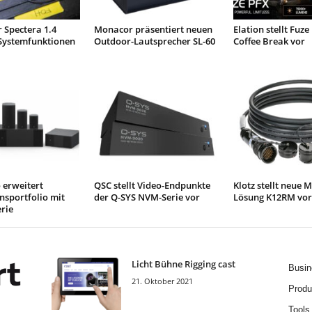
 Spectera 1.4
Monacor präsentiert neuen
Elation stellt Fuze
 Systemfunktionen
Outdoor-Lautsprecher SL-60
Coffee Break vor
 erweitert
QSC stellt Video-Endpunkte
Klotz stellt neue M
onsportfolio mit
der Q-SYS NVM-Serie vor
Lösung K12RM vor
rie
Licht Bühne Rigging cast
Busin
21. Oktober 2021
Produ
Tools