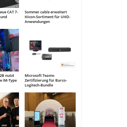
eue CAT 7-
Sommer cable erweitert
 und
Hicon-Sortiment für UHD-
Anwendungen
2B nutzt
Microsoft Teams-
e iM-Type
Zertifizierung für Barco-
Logitech-Bundle