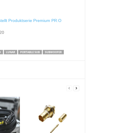
stellt Produktserie Premium PR:O
020
D
LUNAR
PORTABLE SUB
SUBWOOFER