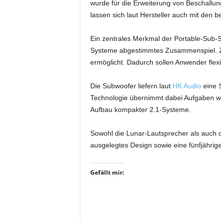
wurde für die Erweiterung von Beschallun
r
lassen sich laut Hersteller auch mit de
o
d
u
Ein zentrales Merkmal der Portable-Sub-Se
k
Systeme abgestimmtes Zusammenspiel. Zusä
t
ermöglicht. Dadurch sollen Anwender fle
i
o
Die Subwoofer liefern laut
HK Audio
eine S
n
Technologie übernimmt dabei Aufgaben wi
e
n
Aufbau kompakter 2.1-Systeme.
Sowohl die Lunar-Lautsprecher als auch d
ausgelegtes Design sowie eine fünfjährige
Gefällt mir: