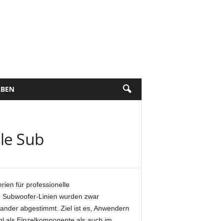
BEN
ble Sub
ien für professionelle
d Subwoofer-Linien wurden zwar
nander abgestimmt. Ziel ist es, Anwendern
ohl als Einzelkomponente als auch im