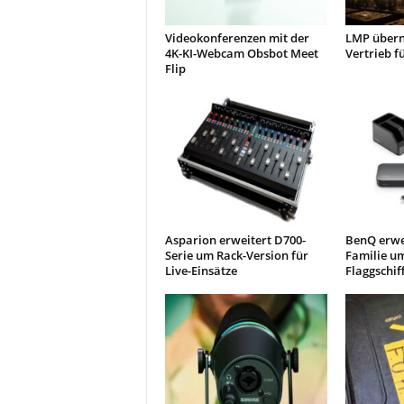
Videokonferenzen mit der
LMP übern
4K-KI-Webcam Obsbot Meet
Vertrieb f
Flip
Asparion erweitert D700-
BenQ erwe
Serie um Rack-Version für
Familie u
Live-Einsätze
Flaggschif