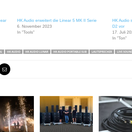
near
HK Audio erweitert die Linear 5 MK II Serie
HK Audio 
6. November 2023
D2 vor
In "Tools"
17. Juli 2
In "Ton"
NG
HK AUDIO
HK AUDIO LUNAR
HK AUDIO PORTABLE SUB
LAUTSPRECHER
LIVE SOUN