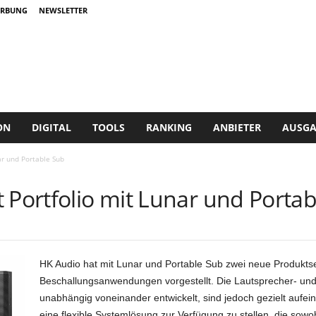
RBUNG
NEWSLETTER
ON
DIGITAL
TOOLS
RANKING
ANBIETER
AUSGA
ar und Portable Sub
 Portfolio mit Lunar und Porta
HK Audio hat mit Lunar und Portable Sub zwei neue Produktser
Beschallungsanwendungen vorgestellt. Die Lautsprecher- un
unabhängig voneinander entwickelt, sind jedoch gezielt aufei
eine flexible Systemlösung zur Verfügung zu stellen, die sow