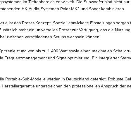
gssystemen im Tieftonbereich entwickelt. Die Subwoofer sind nicht nur
n bestehenden HK-Audio-Systemen Polar MK2 und Sonar kombinieren.
rie ist das Preset-Konzept. Speziell entwickelte Einstellungen sorgen f
tzlich steht ein universelles Preset zur Verfügung, das die Nutzung 
xibel zwischen verschiedenen Setups wechseln können.
pitzenleistung von bis zu 1.400 Watt sowie einen maximalen Schalldru
e Frequenzmanagement und Signaloptimierung. Ein integrierter Stereo
ie Portable-Sub-Modelle werden in Deutschland gefertigt. Robuste Ge
 Herstellergarantie unterstreichen den professionellen Anspruch der ne