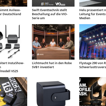
immt Avilexx-
Swift Eventtechnik stellt
Helu präsentiert n
ür Deutschland
Beschallung auf die VIO-
Leitung für Events
Serie um
Medien
itert InstaShow-
Lichtmacht hat in den Robe
Flystage 290 von R
m
SVB1 investiert
Schwerlasttravers
fmodell VS25