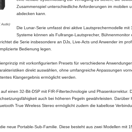
Zusammenspiel unterschiedliche Anforderungen im mobilen un
abdecken kann.
 Audio)
Die Lunar-Serie umfasst drei aktive Lautsprechermodelle mit 
Systeme können als Fullrange-Lautsprecher, Bühnenmonitor od
ichtet die Serie insbesondere an DJs, Live-Acts und Anwender im prof
mplizierte Bedienung legen.
dienprinzip mit vorkonfigurierten Presets für verschiedene Anwendungen
arakteristiken direkt auswählen, ohne umfangreiche Anpassungen vo
istentes Klangergebnis ermöglicht werden.
auf einen 32-Bit-DSP mit FIR-Filtertechnologie und Phasenkorrektur. D
rchsetzungsfähigkeit auch bei höheren Pegeln gewährleisten. Darüber
uetooth True Wireless Stereo ermöglicht zudem die kabellose Verbindu
 die neue Portable-Sub-Familie. Diese besteht aus zwei Modellen mit 