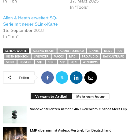
In "Ton"
17. März 2025
In "Tools"
Allen & Heath erweitert SQ-
Serie mit neuer SLink-Karte
15. September 2018
In "Ton"
SCHLAGWORTE
ALLEN & HEATH
AUDIO-TECHNICA
DANTE
DLIVE
IOS
KEITH JOHNSON
LIVEMIXER
MACOS
MADI
PRO AUDIO
RACKULTRA FX
SLINK
SQ-SERIE
SQ+
SQ5+
SQ6
SQ7+
WINDOWS
Teilen
Verwandte Artikel
Mehr vom Autor
Videokonferenzen mit der 4K-KI-Webcam Obsbot Meet Flip
LMP übernimmt Avilexx-Vertrieb für Deutschland