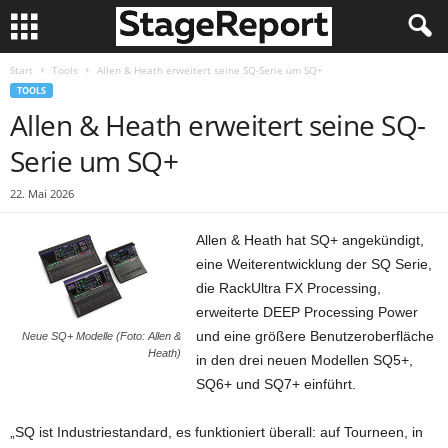
Start
Tools
Allen & Heath erweitert seine SQ-Serie um SQ+
TOOLS
Allen & Heath erweitert seine SQ-
Serie um SQ+
22. Mai 2026
Allen & Heath hat SQ+ angekündigt,
eine Weiterentwicklung der SQ Serie,
die RackUltra FX Processing,
erweiterte DEEP Processing Power
und eine größere Benutzeroberfläche
Neue SQ+ Modelle (Foto: Allen &
Heath)
in den drei neuen Modellen SQ5+,
SQ6+ und SQ7+ einführt.
„SQ ist Industriestandard, es funktioniert überall: auf Tourneen, in