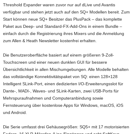
Threshold Expander waren zuvor nur auf dLive und Avantis
verfügbar und stehen jetzt auch auf den SQ+ Modellen bereit. Zum
Start können neue SQ+ Besitzer das PlusPack – das komplette
Paket aus Deep- und Standard-FX-Add-Ons in einem Bundle –
einfach durch die Registrierung ihres Mixers und die Anmeldung
zum Allen & Heath Newsletter kostenfrei erhalten.
Die Benutzeroberfläche basiert auf einem größeren 9-Zoll-
Touchscreen und einer neuen dunklen GUI für bessere
Übersichtlichkeit in allen Mischumgebungen. Alle Modelle behalten
das vollständige Konnektivitätspaket von SQ: einen 128×128
Intelligent SLink-Port, einen dedizierten I/O-Erweiterungsslot für
Dante-, MADI-, Waves- und SLink-Karten, zwei USB-Ports für
Mehrspuraufnahmen und Computeranbindung sowie
Fernsteuerung über kostenlose Apps für Windows, macOS, iOS
und Android.
Die Serie umfasst drei Gehäusegrößen: SQ5+ mit 17 motorisierten