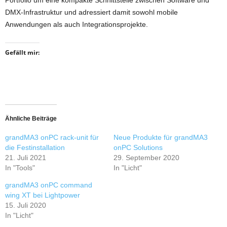
Portfolio um eine kompakte Schnittstelle zwischen Software und
DMX-Infrastruktur und adressiert damit sowohl mobile
Anwendungen als auch Integrationsprojekte.
Gefällt mir:
Ähnliche Beiträge
grandMA3 onPC rack-unit für
Neue Produkte für grandMA3
die Festinstallation
onPC Solutions
21. Juli 2021
29. September 2020
In "Tools"
In "Licht"
grandMA3 onPC command
wing XT bei Lightpower
15. Juli 2020
In "Licht"