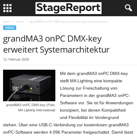
Start
Tools
grandMA3 onPC DMX-key erweitert Systemarchitektur
TOOLS
grandMA3 onPC DMX-key
erweitert Systemarchitektur
12. Februar 2026
Mit dem grandMA3 onPC DMX-key
stellt MA Lighting eine kompakte
Lösung zur Freischaltung von
Parametern in der grandMA3 onPC-
Software vor. Sie ist für Anwendungen
grandMA3 onPC DMX-key (Foto:
konzipiert, bei denen Kompaktheit
MA Lighting International)
und Flexibilität im Vordergrund
stehen. Über eine USB-C-Verbindung zur kostenlosen grandMA3
onPC-Software werden 4.096 Parameter freigeschaltet. Damit lässt