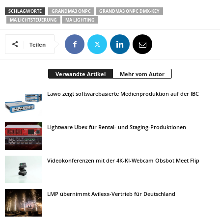
SCHLAGWORTE
GRANDMA3 ONPC
GRANDMA3 ONPC DMX-KEY
MA LICHTSTEUERUNG
MA LIGHTING
Teilen
Verwandte Artikel
Mehr vom Autor
Lawo zeigt softwarebasierte Medienproduktion auf der IBC
Lightware Ubex für Rental- und Staging-Produktionen
Videokonferenzen mit der 4K-KI-Webcam Obsbot Meet Flip
LMP übernimmt Avilexx-Vertrieb für Deutschland