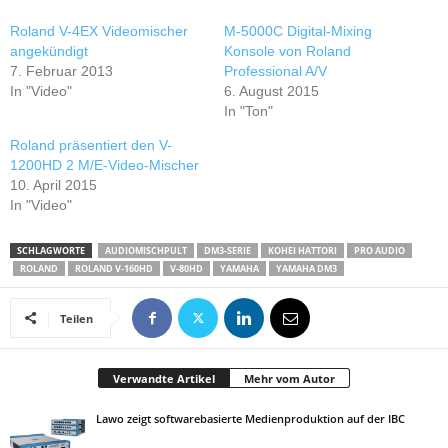
Roland V-4EX Videomischer
M-5000C Digital-Mixing
angekündigt
Konsole von Roland
7. Februar 2013
Professional A/V
In "Video"
6. August 2015
In "Ton"
Roland präsentiert den V-
1200HD 2 M/E-Video-Mischer
10. April 2015
In "Video"
SCHLAGWORTE
AUDIOMISCHPULT
DM3-SERIE
KOHEI HATTORI
PRO AUDIO
ROLAND
ROLAND V-160HD
V-80HD
YAMAHA
YAMAHA DM3
Teilen
Verwandte Artikel
Mehr vom Autor
Lawo zeigt softwarebasierte Medienproduktion auf der IBC