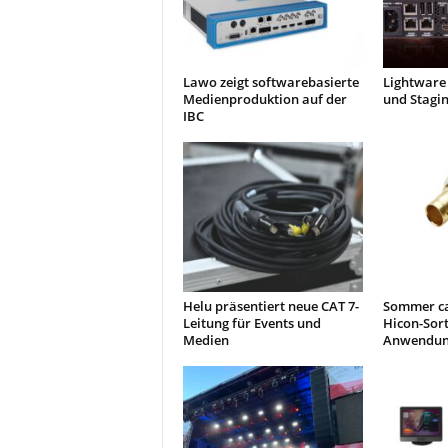
Lawo zeigt softwarebasierte
Lightware 
Medienproduktion auf der
und Stagi
IBC
Helu präsentiert neue CAT 7-
Sommer ca
Leitung für Events und
Hicon-Sor
Medien
Anwendun