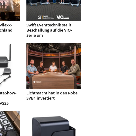
ilexx-
Swift Eventtechnik stellt
schland
Beschallung auf die VIO-
Serie um
nstaShow-
Lichtmacht hat in den Robe
SVB1 investiert
 VS25