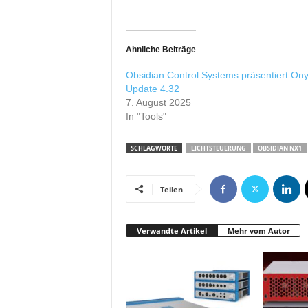
r
o
d
Ähnliche Beiträge
u
k
Obsidian Control Systems präsentiert Ony
t
Update 4.32
i
7. August 2025
o
In "Tools"
n
e
SCHLAGWORTE
LICHTSTEUERUNG
OBSIDIAN NX1
n
Teilen
Verwandte Artikel
Mehr vom Autor