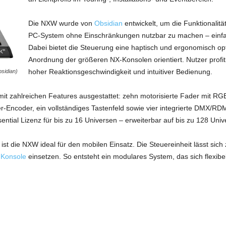
Die NXW wurde von
Obsidian
entwickelt, um die Funktionalitä
PC-System ohne Einschränkungen nutzbar zu machen – einfa
Dabei bietet die Steuerung eine haptisch und ergonomisch opt
Anordnung der größeren NX-Konsolen orientiert. Nutzer profi
hoher Reaktionsgeschwindigkeit und intuitiver Bedienung.
sidian)
it zahlreichen Features ausgestattet: zehn motorisierte Fader mit RG
ter-Encoder, ein vollständiges Tastenfeld sowie vier integrierte DMX/
ential Lizenz für bis zu 16 Universen – erweiterbar auf bis zu 128 Un
ist die NXW ideal für den mobilen Einsatz. Die Steuereinheit lässt sic
Konsole
einsetzen. So entsteht ein modulares System, das sich flexibe