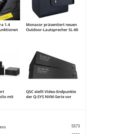
ra 1.4
Monacor präsentiert neuen
unktionen
Outdoor-Lautsprecher SL-60
ert
QSC stellt Video-Endpunkte
olio mit
der Q-SYS NVM-Serie vor
5573
ess