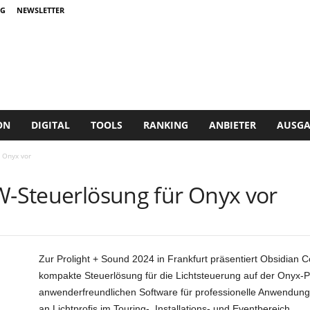
G
NEWSLETTER
ON
DIGITAL
TOOLS
RANKING
ANBIETER
AUSGA
 Onyx vor
XW-Steuerlösung für Onyx vor
Zur Prolight + Sound 2024 in Frankfurt präsentiert Obsidian 
kompakte Steuerlösung für die Lichtsteuerung auf der Onyx-Pl
anwenderfreundlichen Software für professionelle Anwendungen
an Lichtprofis im Touring-, Installations- und Eventbereich.