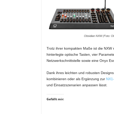
i
f
t
f
ü
r
Obsidian NXW (Foto: Ob
B
ü
h
Trotz ihrer kompakten Maße ist die NXW m
n
hinterlegte optische Tasten, vier Parame
e
Netzwerkschnittstelle sowie eine Onyx Ess
n
-
Dank ihres leichten und robusten Designs 
u
kombinieren oder als Ergänzung zur
NX1-
n
d
und Einsatzszenarien anpassen lässt.
S
h
Gefällt mir:
o
w
p