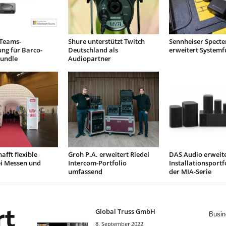
 Teams-
Shure unterstützt Twitch
Sennheiser Specte
rung für Barco-
Deutschland als
erweitert Systemf
Bundle
Audiopartner
afft flexible
Groh P.A. erweitert Riedel
DAS Audio erweit
ei Messen und
Intercom-Portfolio
Installationsportf
umfassend
der MIA-Serie
Global Truss GmbH
Busin
8. September 2022