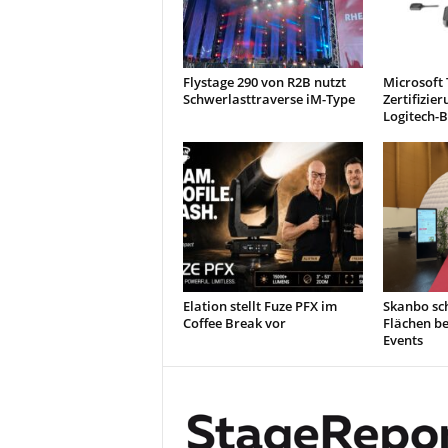
Flystage 290 von R2B nutzt
Microsoft
Schwerlasttraverse iM-Type
Zertifizie
Logitech-
Elation stellt Fuze PFX im
Skanbo sch
Coffee Break vor
Flächen b
Events