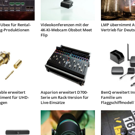
Ubex für Rental-
Videokonferenzen mit der
LMP übernimmt Av
ng-Produktionen
4K-KI-Webcam Obsbot Meet
Vertrieb für Deut
Flip
ble erweitert
Asparion erweitert D700-
BenQ erweitert I
timent für UHD-
Serie um Rack-Version für
Familie um
gen
Live-Einsätze
Flaggschiffmodell