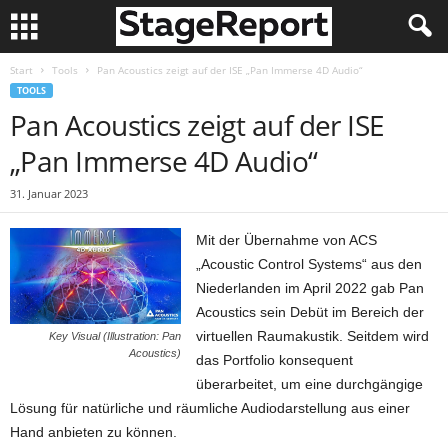
Start
Tools
Pan Acoustics zeigt auf der ISE „Pan Immerse 4D Audio“
TOOLS
Pan Acoustics zeigt auf der ISE
„Pan Immerse 4D Audio“
31. Januar 2023
Mit der Übernahme von ACS
„Acoustic Control Systems“ aus den
Niederlanden im April 2022 gab Pan
Acoustics sein Debüt im Bereich der
virtuellen Raumakustik. Seitdem wird
Key Visual (Illustration: Pan
Acoustics)
das Portfolio konsequent
überarbeitet, um eine durchgängige
Lösung für natürliche und räumliche Audiodarstellung aus einer
Hand anbieten zu können.