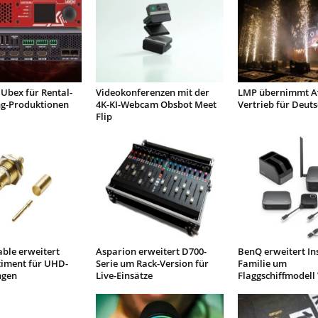
Ubex für Rental-
Videokonferenzen mit der
LMP übernimmt Av
ng-Produktionen
4K-KI-Webcam Obsbot Meet
Vertrieb für Deut
Flip
ble erweitert
Asparion erweitert D700-
BenQ erweitert I
timent für UHD-
Serie um Rack-Version für
Familie um
gen
Live-Einsätze
Flaggschiffmodell