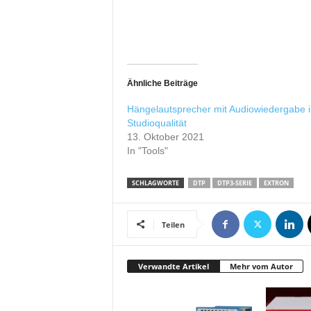
r
o
d
u
k
t
Ähnliche Beiträge
i
Hängelautsprecher mit Audiowiedergabe i
o
Studioqualität
n
13. Oktober 2021
e
In "Tools"
n
SCHLAGWORTE
DTP
DTP3-SERIE
EXTRON
Teilen
Verwandte Artikel
Mehr vom Autor