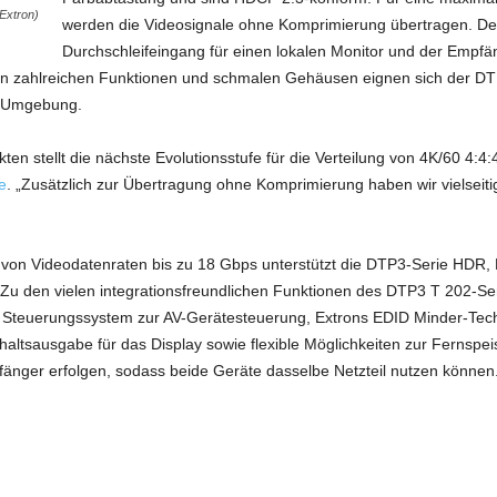
Extron)
werden die Videosignale ohne Komprimierung übertragen. De
Durchschleifeingang für einen lokalen Monitor und der Empf
t den zahlreichen Funktionen und schmalen Gehäusen eignen sich der D
en Umgebung.
n stellt die nächste Evolutionsstufe für die Verteilung von 4K/60 4:4:4
e
. „Zusätzlich zur Übertragung ohne Komprimierung haben wir vielseiti
on Videodatenraten bis zu 18 Gbps unterstützt die DTP3-Serie HDR, D
Zu den vielen integrationsfreundlichen Funktionen des DTP3 T 202-S
m Steuerungssystem zur AV-Gerätesteuerung, Extrons EDID Minder-Tec
altsausgabe für das Display sowie flexible Möglichkeiten zur Fernsp
nger erfolgen, sodass beide Geräte dasselbe Netzteil nutzen können