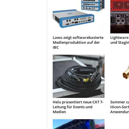
Lawo zeigt softwarebasierte
Lightware 
Medienproduktion auf der
und Stagi
IBC
Helu präsentiert neue CAT 7-
Sommer ca
Leitung für Events und
Hicon-Sor
Medien
Anwendun