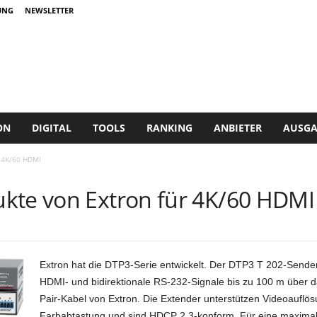
UNG
NEWSLETTER
ON
DIGITAL
TOOLS
RANKING
ANBIETER
AUSGA
r 4K/60 HDMI
kte von Extron für 4K/60 HDMI
Extron hat die DTP3-Serie entwickelt. Der DTP3 T 202-Send
HDMI- und bidirektionale RS‑232-Signale bis zu 100 m über
Pair-Kabel von Extron. Die Extender unterstützen Videoauflös
Farbabtastung und sind HDCP 2.3-konform. Für eine maximale