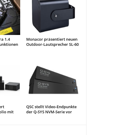
ra 1.4
Monacor präsentiert neuen
unktionen
Outdoor-Lautsprecher SL-60
ert
QSC stellt Video-Endpunkte
olio mit
der Q-SYS NVM-Serie vor