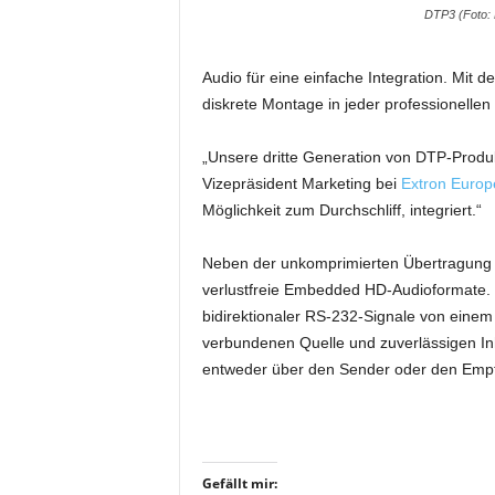
DTP3 (Foto: 
i
f
t
Audio für eine einfache Integration. Mi
f
diskrete Montage in jeder professionell
ü
r
„Unsere dritte Generation von DTP-Produkte
B
ü
Vizepräsident Marketing bei
Extron Europ
h
Möglichkeit zum Durchschliff, integriert.“
n
e
Neben der unkomprimierten Übertragung v
n
verlustfreie Embedded HD-Audioformate. 
-
bidirektionaler RS-232-Signale von eine
u
verbundenen Quelle und zuverlässigen Inh
n
d
entweder über den Sender oder den Empfä
S
h
o
w
Gefällt mir:
p