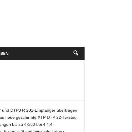
BEN
er und DTP3 R 201-Empfänger übertragen
 das neue geschirmte XTP DTP 22-Twisted
ungen bis zu 4K/60 bei 4:4:4-
 Bildqualität und minimale Latenz