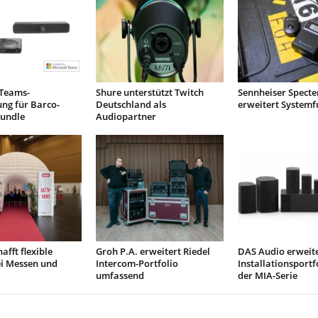
 Teams-
Shure unterstützt Twitch
Sennheiser Specte
rung für Barco-
Deutschland als
erweitert Systemf
Bundle
Audiopartner
afft flexible
Groh P.A. erweitert Riedel
DAS Audio erweit
ei Messen und
Intercom-Portfolio
Installationsportf
umfassend
der MIA-Serie