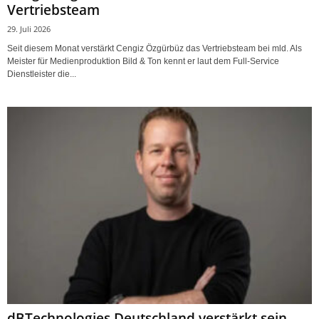
Vertriebsteam
29. Juli 2026
Seit diesem Monat verstärkt Cengiz Özgürbüz das Vertriebsteam bei mld. Als
Meister für Medienproduktion Bild & Ton kennt er laut dem Full-Service
Dienstleister die...
dBTechnologies Deutschland verstärkt sein