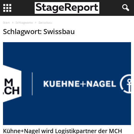
Start
Schlagworte
Swissbau
Schlagwort: Swissbau
Kühne+Nagel wird Logistikpartner der MCH