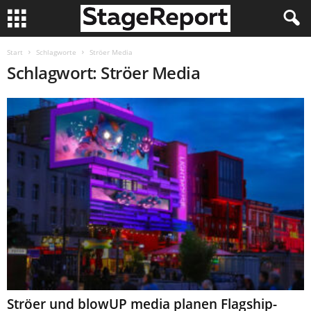
Start
Schlagworte
Ströer Media
Schlagwort: Ströer Media
Ströer und blowUP media planen Flagship-