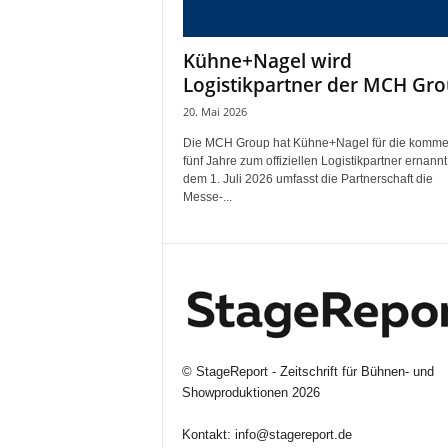
i
f
Kühne+Nagel wird
t
Logistikpartner der MCH Gr
f
ü
20. Mai 2026
r
Die MCH Group hat Kühne+Nagel für die komm
B
fünf Jahre zum offiziellen Logistikpartner ernannt
ü
dem 1. Juli 2026 umfasst die Partnerschaft die
h
Messe-...
n
e
n
-
u
n
d
S
©
StageReport - Zeitschrift für Bühnen- und
h
Showproduktionen
2026
o
w
Kontakt:
info@stagereport.de
p