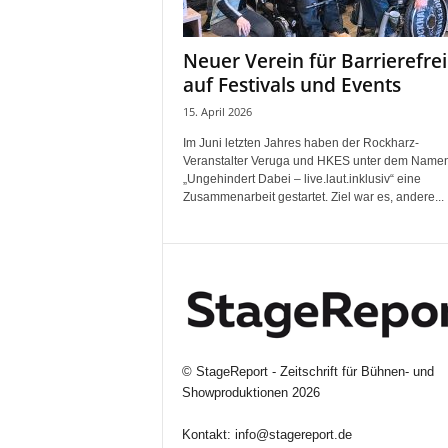
i
f
Neuer Verein für Barrierefrei
t
auf Festivals und Events
f
ü
15. April 2026
r
Im Juni letzten Jahres haben der Rockharz-
B
Veranstalter Veruga und HKES unter dem Name
ü
„Ungehindert Dabei – live.laut.inklusiv“ eine
h
Zusammenarbeit gestartet. Ziel war es, andere...
n
e
n
-
u
n
d
S
©
StageReport - Zeitschrift für Bühnen- und
h
Showproduktionen
2026
o
w
Kontakt:
info@stagereport.de
p