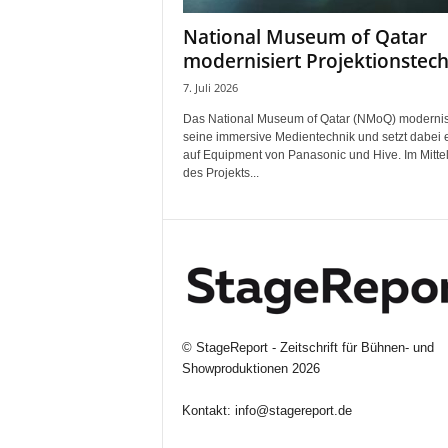
r
National Museum of Qatar
o
d
modernisiert Projektionstec
u
7. Juli 2026
k
t
Das National Museum of Qatar (NMoQ) modernis
i
seine immersive Medientechnik und setzt dabei 
auf Equipment von Panasonic und Hive. Im Mitte
o
des Projekts...
n
e
n
©
StageReport - Zeitschrift für Bühnen- und
Showproduktionen
2026
Kontakt:
info@stagereport.de