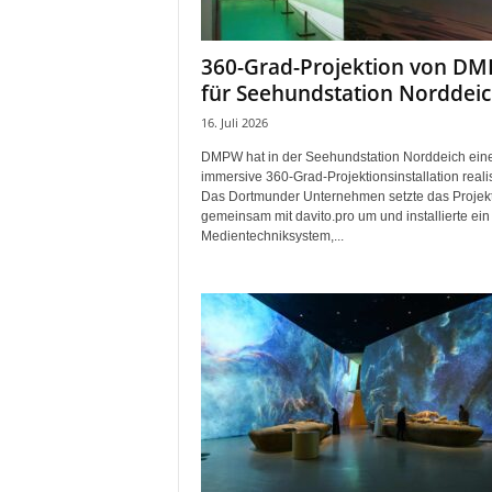
i
f
360-Grad-Projektion von D
t
für Seehundstation Norddei
f
ü
16. Juli 2026
r
DMPW hat in der Seehundstation Norddeich ein
B
immersive 360-Grad-Projektionsinstallation realis
ü
Das Dortmunder Unternehmen setzte das Projek
h
gemeinsam mit davito.pro um und installierte ein
n
Medientechniksystem,...
e
n
-
u
n
d
S
h
o
w
p