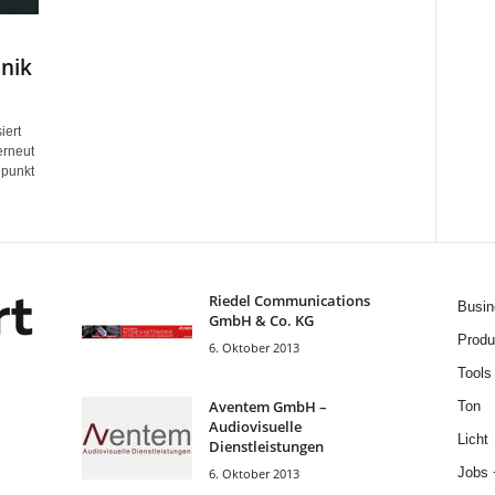
hnik
iert
erneut
lpunkt
Riedel Communica­tions
Busin
GmbH & Co. KG
Produ
6. Oktober 2013
Tools
Aventem GmbH –
Ton
Audiovisuelle
Licht
Dienstleistungen
Jobs 
6. Oktober 2013