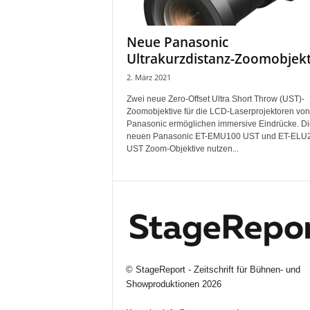
i
f
Neue Panasonic
t
Ultrakurzdistanz-Zoomobjekt
f
ü
2. März 2021
r
Zwei neue Zero-Offset Ultra Short Throw (UST)-
B
Zoomobjektive für die LCD-Laserprojektoren von
ü
Panasonic ermöglichen immersive Eindrücke. Di
h
neuen Panasonic ET-EMU100 UST und ET-ELU
n
UST Zoom-Objektive nutzen...
e
n
-
u
n
d
S
h
©
StageReport - Zeitschrift für Bühnen- und
o
Showproduktionen
2026
w
p