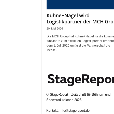
i
f
Kühne+Nagel wird
t
Logistikpartner der MCH Gr
f
ü
20. Mai 2026
r
Die MCH Group hat Kühne+Nagel für die komm
B
fünf Jahre zum offiziellen Logistikpartner ernannt
ü
dem 1. Juli 2026 umfasst die Partnerschaft die
h
Messe-...
n
e
n
-
u
n
d
S
©
StageReport - Zeitschrift für Bühnen- und
h
Showproduktionen
2026
o
w
Kontakt:
info@stagereport.de
p