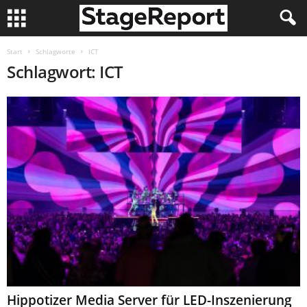
Start
Schlagworte
ICT
Schlagwort: ICT
Hippotizer Media Server für LED-Inszenierung