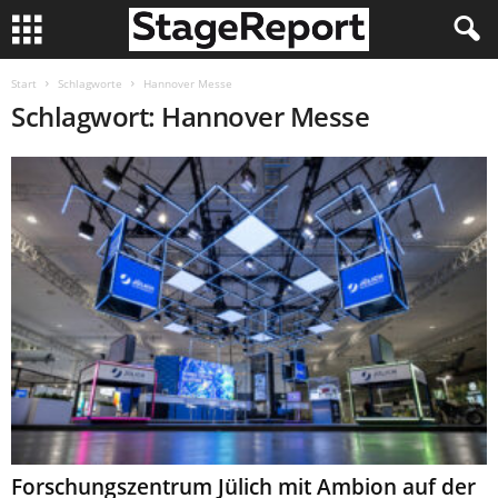
Start
Schlagworte
Hannover Messe
Schlagwort: Hannover Messe
Forschungszentrum Jülich mit Ambion auf der