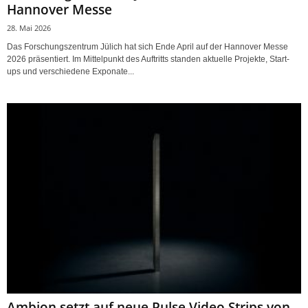
Hannover Messe
28. Mai 2026
Das Forschungszentrum Jülich hat sich Ende April auf der Hannover Messe
2026 präsentiert. Im Mittelpunkt des Auftritts standen aktuelle Projekte, Start-
ups und verschiedene Exponate...
Ambion setzt auf neue Pulse Video Strips von