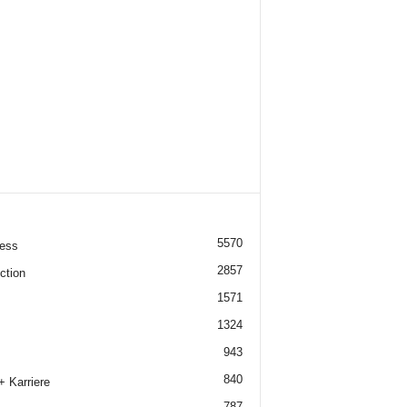
5570
ess
2857
ction
1571
1324
943
840
+ Karriere
787