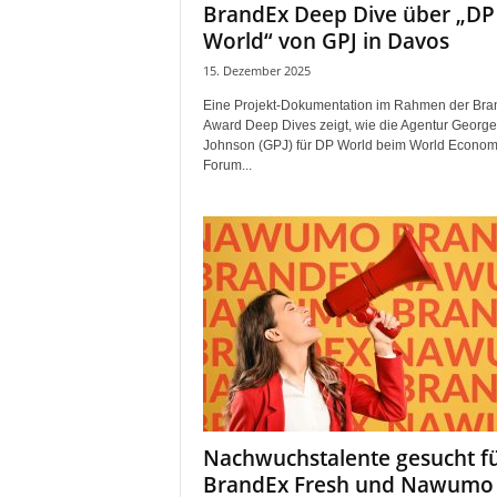
BrandEx Deep Dive über „DP
r
World“ von GPJ in Davos
o
d
15. Dezember 2025
u
k
Eine Projekt-Dokumentation im Rahmen der Br
Award Deep Dives zeigt, wie die Agentur George
t
Johnson (GPJ) für DP World beim World Econom
i
Forum...
o
n
e
n
Nachwuchstalente gesucht f
BrandEx Fresh und Nawumo