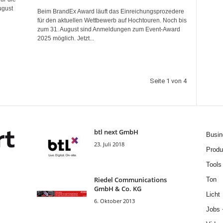
ugust
Beim BrandEx Award läuft das Einreichungsprozedere
für den aktuellen Wettbewerb auf Hochtouren. Noch bis
zum 31. August sind Anmeldungen zum Event-Award
2025 möglich. Jetzt...
Seite 1 von 4
btl next GmbH
Busin
23. Juli 2018
Produ
Tools
Riedel Communica­tions
Ton
GmbH & Co. KG
Licht
6. Oktober 2013
Jobs 