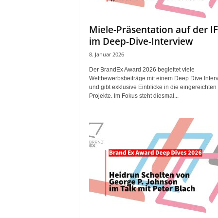
i
f
Miele-Präsentation auf der I
t
im Deep-Dive-Interview
f
ü
8. Januar 2026
r
Der BrandEx Award 2026 begleitet viele
B
Wettbewerbsbeiträge mit einem Deep Dive Inter
ü
und gibt exklusive Einblicke in die eingereichten
h
Projekte. Im Fokus steht diesmal...
n
e
n
-
u
n
d
S
h
o
w
p