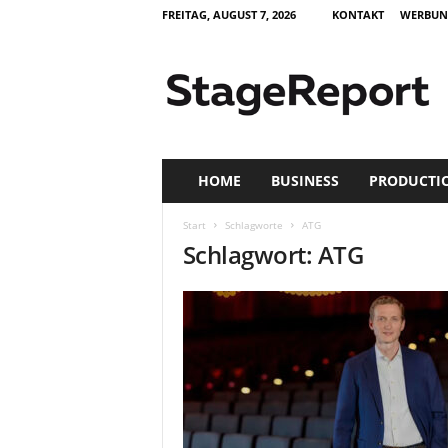
FREITAG, AUGUST 7, 2026
KONTAKT
WERBUN
S
t
a
g
e
R
e
HOME
BUSINESS
PRODUCTI
p
o
Start
Schlagworte
ATG
r
Schlagwort: ATG
t
–
Z
e
i
t
s
c
h
r