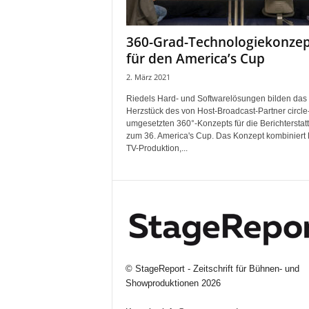
i
f
360-Grad-Technologiekonzep
t
für den America’s Cup
f
ü
2. März 2021
r
Riedels Hard- und Softwarelösungen bilden das
B
Herzstück des von Host-Broadcast-Partner circle
ü
umgesetzten 360°-Konzepts für die Berichterstat
h
zum 36. America's Cup. Das Konzept kombiniert 
n
TV-Produktion,...
e
n
-
u
n
d
S
h
©
StageReport - Zeitschrift für Bühnen- und
o
Showproduktionen
2026
w
p