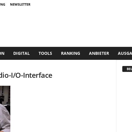
UNG
NEWSLETTER
ON
DIGITAL
TOOLS
RANKING
ANBIETER
AUSGA
BEL
io-I/O-Interface