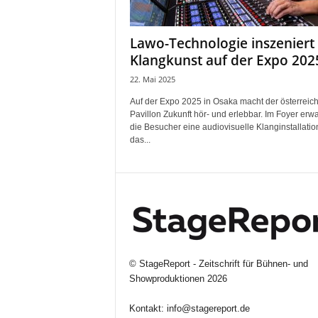
i
f
Lawo-Technologie inszeniert
t
Klangkunst auf der Expo 202
f
ü
22. Mai 2025
r
Auf der Expo 2025 in Osaka macht der österreic
B
Pavillon Zukunft hör- und erlebbar. Im Foyer erwa
ü
die Besucher eine audiovisuelle Klanginstallation
h
das...
n
e
n
-
u
n
d
S
©
StageReport - Zeitschrift für Bühnen- und
h
Showproduktionen
2026
o
w
Kontakt:
info@stagereport.de
p