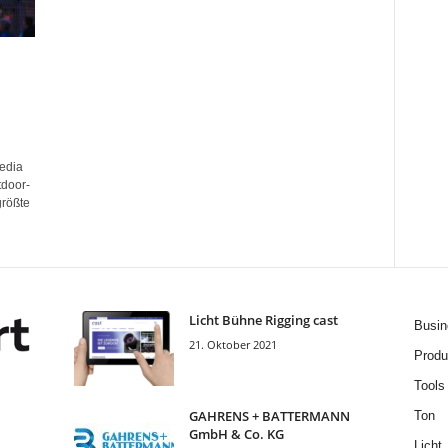
edia
tdoor-
größte
Licht Bühne Rigging cast
Busin
21. Oktober 2021
Produ
Tools
GAHRENS + BATTERMANN
Ton
GmbH & Co. KG
Licht