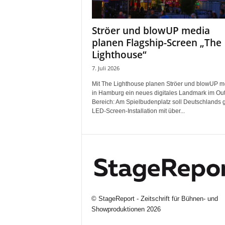
i
f
Ströer und blowUP media
t
planen Flagship-Screen „The
f
ü
Lighthouse“
r
7. Juli 2026
B
ü
Mit The Lighthouse planen Ströer und blowUP m
in Hamburg ein neues digitales Landmark im Ou
h
Bereich: Am Spielbudenplatz soll Deutschlands 
n
LED-Screen-Installation mit über...
e
n
-
u
n
d
S
h
©
StageReport - Zeitschrift für Bühnen- und
o
Showproduktionen
2026
w
p