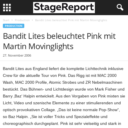
Start
Production
Bandit Lites beleuchtet Pink mit Martin Movinglights
PRODUCTION
Bandit Lites beleuchtet Pink mit
Martin Movinglights
27. November 2006
Bandit Lites aus England liefert die komplette Lichttechnik inklusive
Crew für die aktuelle Tour von Pink. Das Rigg ist mit MAC 2000
Wash, MAC 2000 Profile, Atomic Strobes und ZR Nebelmaschinen
bestückt. Das Bühnen- und Lichtdesign wurde von Mark Fisher und
Barry ‚Baz‘ Halpin entwickelt. Aus den Vorgaben von Pink mixten sie
Licht, Video und szenische Elemente zu einer stimulierenden und
optisch provokativen Collage. „Das ist keine normale Pop-Show“,
so Baz Halpin. „Sie ist voller Tricks und Spezialeffekte und
choreographisch durchgeplant. Pink ist sehr vielseitig und stark in