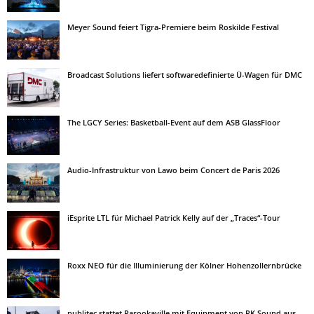
Meyer Sound feiert Tigra-Premiere beim Roskilde Festival
Broadcast Solutions liefert softwaredefinierte Ü-Wagen für DMC
The LGCY Series: Basketball-Event auf dem ASB GlassFloor
Audio-Infrastruktur von Lawo beim Concert de Paris 2026
iEsprite LTL für Michael Patrick Kelly auf der „Traces“-Tour
Roxx NEO für die Illuminierung der Kölner Hohenzollernbrücke
publitec stattet Parookaville mit Equipment von PK Sound aus