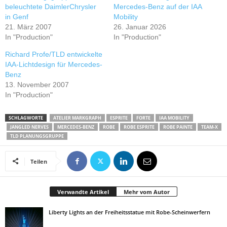
beleuchtete DaimlerChrysler
Mercedes-Benz auf der IAA
in Genf
Mobility
21. März 2007
26. Januar 2026
In "Production"
In "Production"
Richard Profe/TLD entwickelte
IAA-Lichtdesign für Mercedes-
Benz
13. November 2007
In "Production"
SCHLAGWORTE
ATELIER MARKGRAPH
ESPRITE
FORTE
IAA MOBILITY
JANGLED NERVES
MERCEDES-BENZ
ROBE
ROBE ESPRITE
ROBE PAINTE
TEAM-X
TLD PLANUNGSGRUPPE
Teilen
Verwandte Artikel
Mehr vom Autor
Liberty Lights an der Freiheitsstatue mit Robe-Scheinwerfern