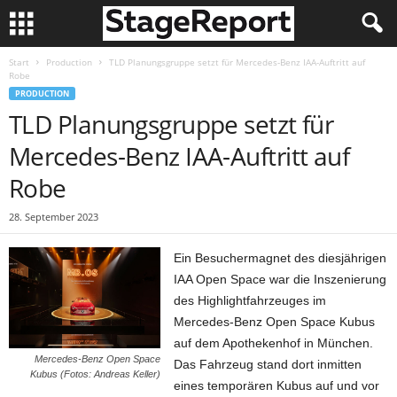
Start
Production
TLD Planungsgruppe setzt für Mercedes-Benz IAA-Auftritt auf
Robe
PRODUCTION
TLD Planungsgruppe setzt für
Mercedes-Benz IAA-Auftritt auf
Robe
28. September 2023
Ein Besuchermagnet des diesjährigen
IAA Open Space war die Inszenierung
des Highlightfahrzeuges im
Mercedes-Benz Open Space Kubus
auf dem Apothekenhof in München.
Mercedes-Benz Open Space
Das Fahrzeug stand dort inmitten
Kubus (Fotos: Andreas Keller)
eines temporären Kubus auf und vor