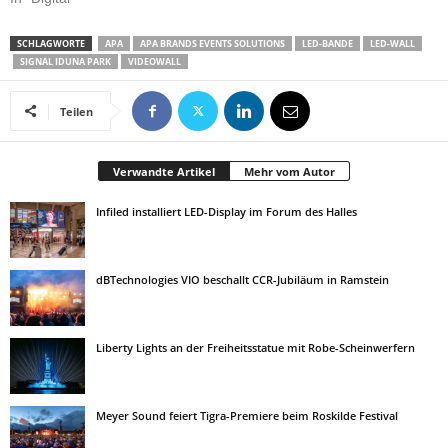
SCHLAGWORTE
APA
APA BRANDS EVENTS SOLUTIONS
LED-BANDE
LED-WALL
SIGNAL IDUNA PARK
VIDEOWALL
Teilen
Verwandte Artikel
Mehr vom Autor
Infiled installiert LED-Display im Forum des Halles
dBTechnologies VIO beschallt CCR-Jubiläum in Ramstein
Liberty Lights an der Freiheitsstatue mit Robe-Scheinwerfern
Meyer Sound feiert Tigra-Premiere beim Roskilde Festival