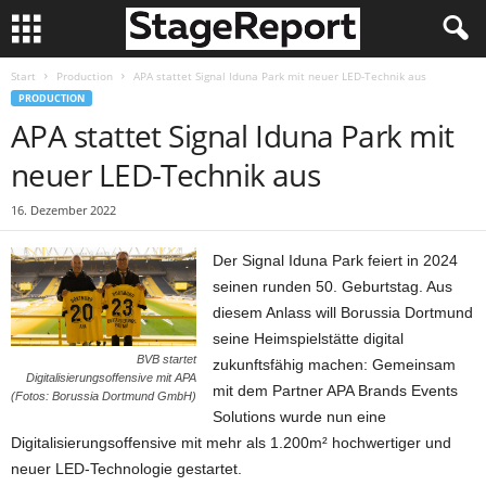
Start
Production
APA stattet Signal Iduna Park mit neuer LED-Technik aus
PRODUCTION
APA stattet Signal Iduna Park mit
neuer LED-Technik aus
16. Dezember 2022
Der Signal Iduna Park feiert in 2024
seinen runden 50. Geburtstag. Aus
diesem Anlass will Borussia Dortmund
seine Heimspielstätte digital
BVB startet
zukunftsfähig machen: Gemeinsam
Digitalisierungsoffensive mit APA
mit dem Partner APA Brands Events
(Fotos: Borussia Dortmund GmbH)
Solutions wurde nun eine
Digitalisierungsoffensive mit mehr als 1.200m² hochwertiger und
neuer LED-Technologie gestartet.