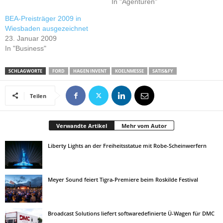
In "Agenturen"
BEA-Preisträger 2009 in
Wiesbaden ausgezeichnet
23. Januar 2009
In "Business"
SCHLAGWORTE
FORD
HAGEN INVENT
KOELNMESSE
SATIS&FY
Teilen
Verwandte Artikel
Mehr vom Autor
Liberty Lights an der Freiheitsstatue mit Robe-Scheinwerfern
Meyer Sound feiert Tigra-Premiere beim Roskilde Festival
Broadcast Solutions liefert softwaredefinierte Ü-Wagen für DMC