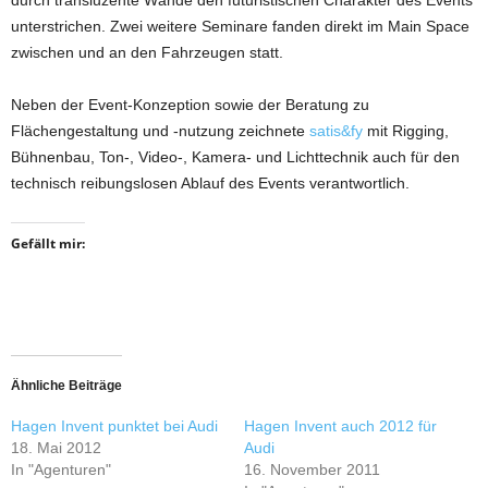
durch transluzente Wände den futuristischen Charakter des Events
unterstrichen. Zwei weitere Seminare fanden direkt im Main Space
zwischen und an den Fahrzeugen statt.
Neben der Event-Konzeption sowie der Beratung zu
Flächengestaltung und -nutzung zeichnete
satis&fy
mit Rigging,
Bühnenbau, Ton-, Video-, Kamera- und Lichttechnik auch für den
technisch reibungslosen Ablauf des Events verantwortlich.
Gefällt mir:
Ähnliche Beiträge
Hagen Invent punktet bei Audi
Hagen Invent auch 2012 für
18. Mai 2012
Audi
In "Agenturen"
16. November 2011