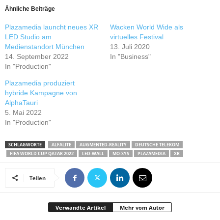
Ähnliche Beiträge
Plazamedia launcht neues XR
Wacken World Wide als
LED Studio am
virtuelles Festival
Medienstandort München
13. Juli 2020
14. September 2022
In "Business"
In "Production"
Plazamedia produziert
hybride Kampagne von
AlphaTauri
5. Mai 2022
In "Production"
SCHLAGWORTE
ALFALITE
AUGMENTED-REALITY
DEUTSCHE TELEKOM
FIFA WORLD CUP QATAR 2022
LED-WALL
MO-SYS
PLAZAMEDIA
XR
Teilen
Verwandte Artikel
Mehr vom Autor