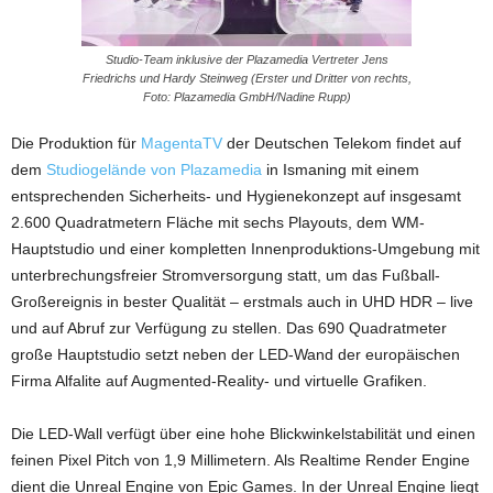
Studio-Team inklusive der Plazamedia Vertreter Jens
Friedrichs und Hardy Steinweg (Erster und Dritter von rechts,
Foto: Plazamedia GmbH/Nadine Rupp)
Die Produktion für
MagentaTV
der Deutschen Telekom findet auf
dem
Studiogelände von Plazamedia
in Ismaning mit einem
entsprechenden Sicherheits- und Hygienekonzept auf insgesamt
2.600 Quadratmetern Fläche mit sechs Playouts, dem WM-
Hauptstudio und einer kompletten Innenproduktions-Umgebung mit
unterbrechungsfreier Stromversorgung statt, um das Fußball-
Großereignis in bester Qualität – erstmals auch in UHD HDR – live
und auf Abruf zur Verfügung zu stellen. Das 690 Quadratmeter
große Hauptstudio setzt neben der LED-Wand der europäischen
Firma Alfalite auf Augmented-Reality- und virtuelle Grafiken.
Die LED-Wall verfügt über eine hohe Blickwinkelstabilität und einen
feinen Pixel Pitch von 1,9 Millimetern. Als Realtime Render Engine
dient die Unreal Engine von Epic Games. In der Unreal Engine liegt