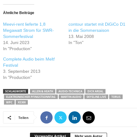
Ähnliche Beiträge
Meevi-rent lieferte 1,8
contour startet mit DiGiCo D1
Megawatt Strom für SWR-
in die Sommersaison
Sommerfestival
13. Mai 2008
14. Juni 2023
In "Ton"
In "Production"
Complete Audio beim Melt!
Festival
3. September 2013
In "Production"
SCHLAGWORTE
ALLEN & HEATH
AUDIO-TECHNICA
DICK AREAL
ELEKTRONISCHER PFINGSTSONNTAG
MARTIN AUDIO
SKYELINE-LIVE
TORUS
WPC
XE300
Teilen
Verwandte Artikel
Mehr vom Autor