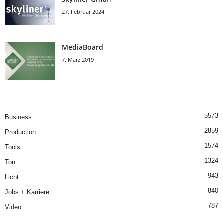
27. Februar 2024
MediaBoard
7. März 2019
5573
Business
2859
Production
1574
Tools
1324
Ton
943
Licht
840
Jobs + Karriere
787
Video