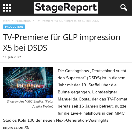
Start
Production
TV-Premiere für GLP impression X5 bei DSDS
PRODUCTION
TV-Premiere für GLP impression
X5 bei DSDS
11. Juli 2022
Die Castingshow „Deutschland sucht
den Superstar“ (DSDS) ist in diesem
Jahr mit der 19. Staffel über die
Bühne gegangen. Lichtdesigner
Manuel da Costa, der das TV-Format
Show in den MMC Studios (Foto:
bereits seit 16 Jahren betreut, nutzte
Annika Wolter)
für die Live-Finalshows in den MMC
Studios Köln 100 der neuen Next-Generation-Washlights
impression X5.