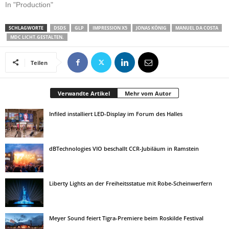
In "Production"
SCHLAGWORTE
DSDS
GLP
IMPRESSION X5
JONAS KÖNIG
MANUEL DA COSTA
MDC LICHT.GESTALTEN.
Teilen
Verwandte Artikel
Mehr vom Autor
Infiled installiert LED-Display im Forum des Halles
dBTechnologies VIO beschallt CCR-Jubiläum in Ramstein
Liberty Lights an der Freiheitsstatue mit Robe-Scheinwerfern
Meyer Sound feiert Tigra-Premiere beim Roskilde Festival