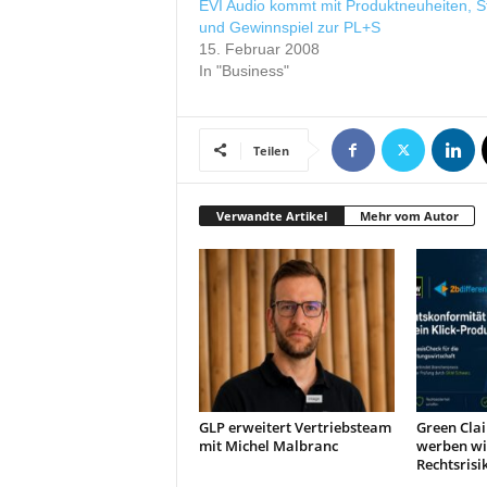
EVI Audio kommt mit Produktneuheiten, S
r
und Gewinnspiel zur PL+S
o
15. Februar 2008
d
In "Business"
u
k
t
i
Teilen
o
n
Verwandte Artikel
Mehr vom Autor
e
n
GLP erweitert Vertriebsteam
Green Clai
mit Michel Malbranc
werben wi
Rechtsrisi