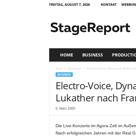
FREITAG, AUGUST 7, 2026
KONTAKT
WERBUN
S
t
a
g
e
R
e
HOME
BUSINESS
PRODUCTI
p
o
Start
Business
Electro-Voice, Dynacord, Midas un
r
BUSINESS
t
Electro-Voice, Dyn
–
Z
Lukather nach Fra
e
i
6. März 2009
t
s
c
Die Live-Konzerte im Agora-Zelt im Außen
h
Nach erfolgreichen Jahren mit der Real G
r