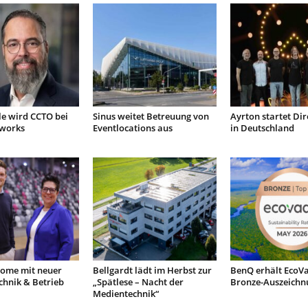
le wird CCTO bei
Sinus weitet Betreuung von
Ayrton startet Dir
tworks
Eventlocations aus
in Deutschland
ome mit neuer
Bellgardt lädt im Herbst zur
BenQ erhält EcoVa
chnik & Betrieb
„Spätlese – Nacht der
Bronze-Auszeichn
Medientechnik“