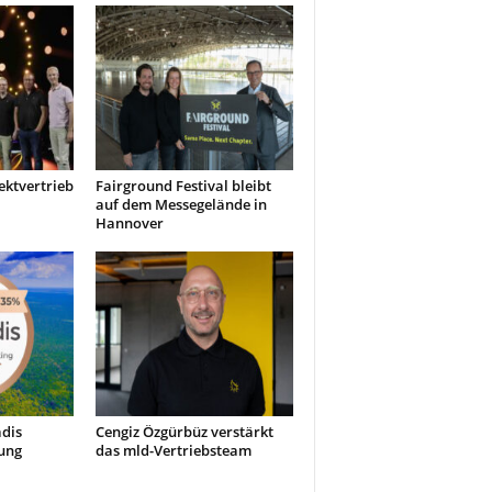
ektvertrieb
Fairground Festival bleibt
auf dem Messegelände in
Hannover
dis
Cengiz Özgürbüz verstärkt
ung
das mld-Vertriebsteam