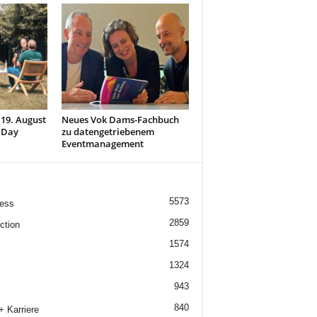
 19. August
Neues Vok Dams-Fachbuch
 Day
zu datengetriebenem
Eventmanagement
5573
ess
2859
ction
1574
1324
943
840
+ Karriere