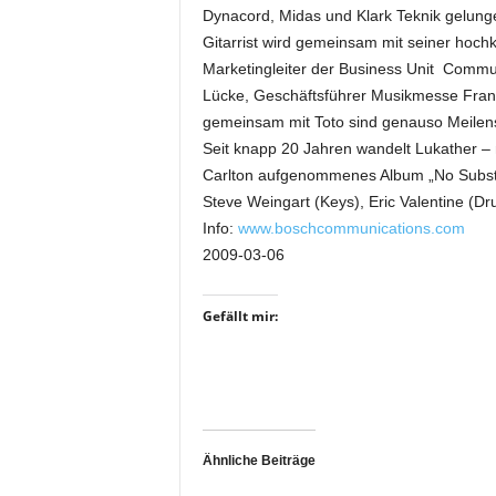
Dynacord, Midas und Klark Teknik gelunge
i
Gitarrist wird gemeinsam mit seiner hochka
f
t
Marketingleiter der Business Unit Commun
f
Lücke, Geschäftsführer Musikmesse Frankf
ü
gemeinsam mit Toto sind genauso Meilenst
r
Seit knapp 20 Jahren wandelt Lukather – n
B
Carlton aufgenommenes Album „No Substit
ü
Steve Weingart (Keys), Eric Valentine (Dr
h
Info:
www.boschcommunications.com
n
e
2009-03-06
n
-
Gefällt mir:
u
n
d
S
h
o
Ähnliche Beiträge
w
p