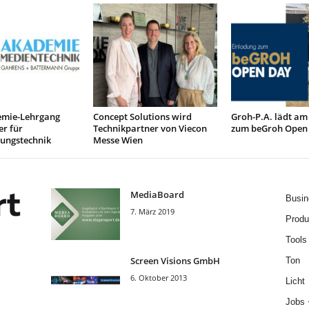
mie-Lehrgang
Concept Solutions wird
Groh-P.A. lädt am
r für
Technikpartner von Viecon
zum beGroh Open
tungstechnik
Messe Wien
MediaBoard
Busin
7. März 2019
Produ
Tools
Screen Visions GmbH
Ton
6. Oktober 2013
Licht
Jobs 