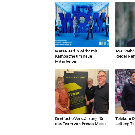
Messe Berlin wirbt mit
Axel Wehr
Kampagne um neue
Riedel Ne
Mitarbeiter
Dreifache Verstärkung für
Telekom D
das Team von Preuss Messe
Leitung Te