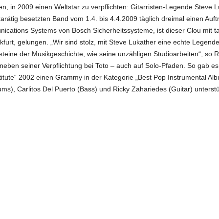
n, in 2009 einen Weltstar zu verpflichten: Gitarristen-Legende Steve 
rätig besetzten Band vom 1.4. bis 4.4.2009 täglich dreimal einen Auftri
ications Systems von Bosch Sicherheitssysteme, ist dieser Clou mit ta
urt, gelungen. „Wir sind stolz, mit Steve Lukather eine echte Legende
eine der Musikgeschichte, wie seine unzähligen Studioarbeiten“, so Ro
eben seiner Verpflichtung bei Toto – auch auf Solo-Pfaden. So gab es 
ute“ 2002 einen Grammy in der Kategorie „Best Pop Instrumental Albu
ums), Carlitos Del Puerto (Bass) und Ricky Zahariedes (Guitar) unterstü