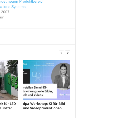
ndet neuen Produktbereich
ations Systems
r 2007
ss"
k für LED-
dpa-Workshop: KI für Bild-
Münster
und Videoproduktionen