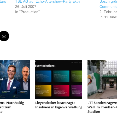
tars
TSE AG auf Echo-Aftershow-Party aktiv
Bosch grü
26. Juli 2007
Communic
In "Production"
2. Februa
In "Busine
ms: Nachhaltig
Lleyendecker beantragte
LTT Sondertragwer
rd zum
Insolvenz in Eigenverwaltung
Wall im Preußen-
ko
Stadion