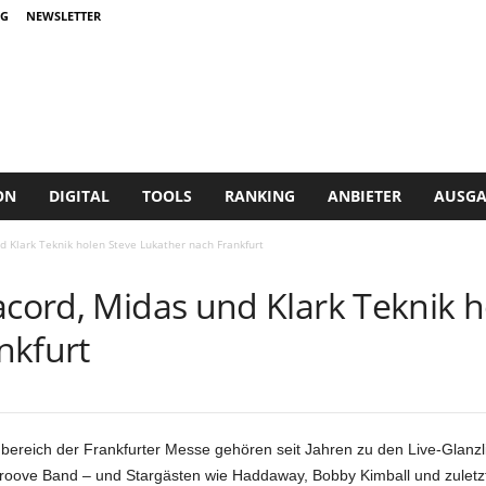
G
NEWSLETTER
ON
DIGITAL
TOOLS
RANKING
ANBIETER
AUSGA
d Klark Teknik holen Steve Lukather nach Frankfurt
acord, Midas und Klark Teknik 
nkfurt
bereich der Frankfurter Messe gehören seit Jahren zu den Live-Glanzli
roove Band – und Stargästen wie Haddaway, Bobby Kimball und zuletzt T