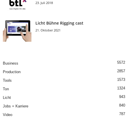
23. Juli 2018
Licht Bühne Rigging cast
21. Oktober 2021
5572
Business
2857
Production
1573
Tools
1324
Ton
943
Licht
840
Jobs + Karriere
787
Video